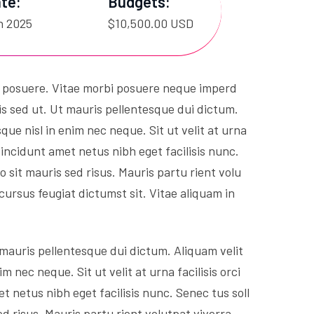
te:
Budgets:
h 2025
$10,500.00 USD
s posuere. Vitae morbi posuere neque imperd
is sed ut. Ut mauris pellentesque dui dictum.
que nisl in enim nec neque. Sit ut velit at urna
 tincidunt amet netus nibh eget facilisis nunc.
sit mauris sed risus. Mauris partu rient volu
cursus feugiat dictumst sit. Vitae aliquam in
 mauris pellentesque dui dictum. Aliquam velit
 nec neque. Sit ut velit at urna facilisis orci
et netus nibh eget facilisis nunc. Senec tus soll
 risus. Mauris partu rient volutpat viverra