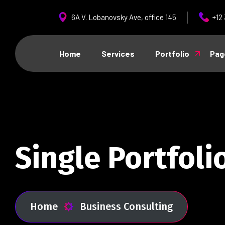
6A V. Lobanovsky Ave, office 145
+12
Home
Services
Portfolio
Pag
Single Portfoli
Home
Business Consulting