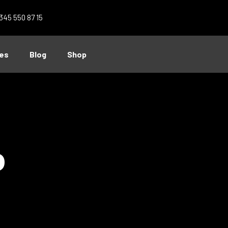
 345 550 87 15
es
Blog
Shop
o