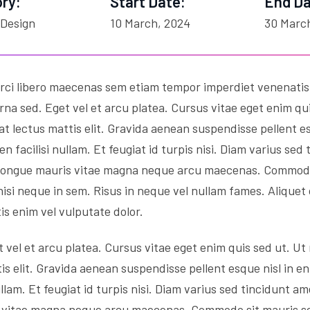
ry:
Start Date:
End Da
 Design
10 March, 2024
30 Marc
orci libero maecenas sem etiam tempor imperdiet venenati
rna sed. Eget vel et arcu platea. Cursus vitae eget enim qu
at lectus mattis elit. Gravida aenean suspendisse pellent es
en facilisi nullam. Et feugiat id turpis nisi. Diam varius sed
s congue mauris vitae magna neque arcu maecenas. Commodo 
nisi neque in sem. Risus in neque vel nullam fames. Aliquet 
tis enim vel vulputate dolor.
 vel et arcu platea. Cursus vitae eget enim quis sed ut. Ut
s elit. Gravida aenean suspendisse pellent esque nisl in enim
llam. Et feugiat id turpis nisi. Diam varius sed tincidunt am
s vitae magna neque arcu maecenas. Commodo sit mauris sed