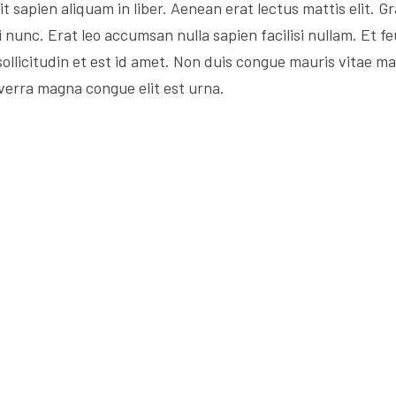
t sapien aliquam in liber. Aenean erat lectus mattis elit. G
ci nunc. Erat leo accumsan nulla sapien facilisi nullam. Et fe
 sollicitudin et est id amet. Non duis congue mauris vita
iverra magna congue elit est urna.